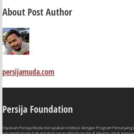
About Post Author
persijamuda.com
Persija Foundation
Yayasan Persija Muda merupakan Institusi dengan Program Penunjang (Sa
pengembangan bakat-bakat pesepakbola muda di Jakarta untuk menjadi