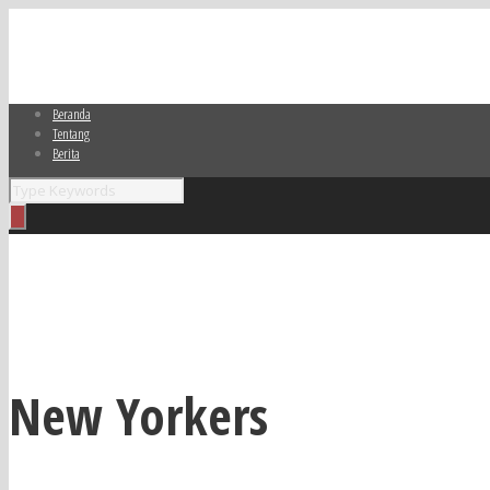
Beranda
Tentang
Berita
New Yorkers
New Yorkers