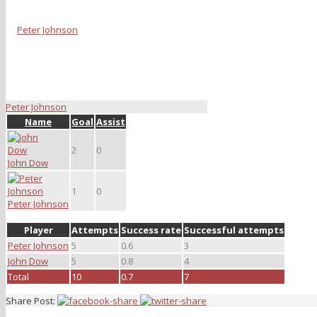
Peter Johnson
Name
Goal
Assist
2
0
John Dow
1
0
Peter Johnson
Player
Attempts
Success rate
Successful attempts
Peter Johnson
5
0.6
3
John Dow
5
0.8
4
Total
10
0.7
7
Share Post: