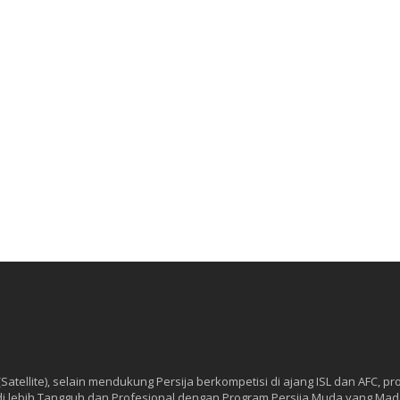
tellite), selain mendukung Persija berkompetisi di ajang ISL dan AFC, 
 lebih Tangguh dan Profesional dengan Program Persija Muda yang Mad