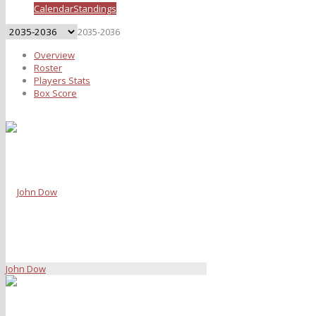
Calendar
Standings
2035-2036
Overview
Roster
Players Stats
Box Score
John Dow