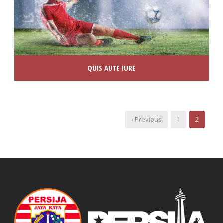
QUIS AUTE IURE
‹ Previous
1
2