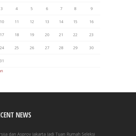
3
4
5
6
7
8
9
10
11
12
13
14
15
16
17
18
19
20
21
22
23
24
25
26
27
28
29
30
31
un
ECENT NEWS
rsija dan Asprov Jakarta Jadi Tuan Rumah Seleksi