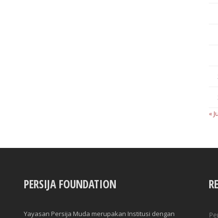
« J
PERSIJA FOUNDATION
R
Yayasan Persija Muda merupakan Institusi dengan
Pe