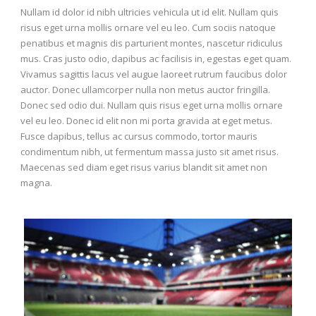
Nullam id dolor id nibh ultricies vehicula ut id elit. Nullam quis
risus eget urna mollis ornare vel eu leo. Cum sociis natoque
penatibus et magnis dis parturient montes, nascetur ridiculus
mus. Cras justo odio, dapibus ac facilisis in, egestas eget quam.
Vivamus sagittis lacus vel augue laoreet rutrum faucibus dolor
auctor. Donec ullamcorper nulla non metus auctor fringilla.
Donec sed odio dui. Nullam quis risus eget urna mollis ornare
vel eu leo. Donec id elit non mi porta gravida at eget metus.
Fusce dapibus, tellus ac cursus commodo, tortor mauris
condimentum nibh, ut fermentum massa justo sit amet risus.
Maecenas sed diam eget risus varius blandit sit amet non
magna.