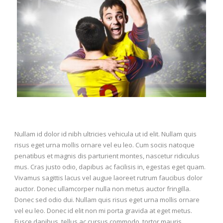
Nullam id dolor id nibh ultricies vehicula ut id elit. Nullam quis
risus eget urna mollis ornare vel eu leo. Cum sociis natoque
penatibus et magnis dis parturient montes, nascetur ridiculus
mus. Cras justo odio, dapibus ac facilisis in, egestas eget quam.
Vivamus sagittis lacus vel augue laoreet rutrum faucibus dolor
auctor. Donec ullamcorper nulla non metus auctor fringilla.
Donec sed odio dui. Nullam quis risus eget urna mollis ornare
vel eu leo. Donec id elit non mi porta gravida at eget metus.
Fusce dapibus, tellus ac cursus commodo, tortor mauris