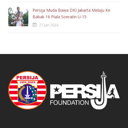
Persija Muda Bawa DKI Jakarta Melaju Ke
Babak 16 Piala Soeratin U-15
27 Jan 2024