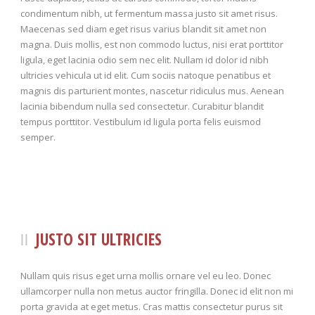
condimentum nibh, ut fermentum massa justo sit amet risus.
Maecenas sed diam eget risus varius blandit sit amet non
magna. Duis mollis, est non commodo luctus, nisi erat porttitor
ligula, eget lacinia odio sem nec elit. Nullam id dolor id nibh
ultricies vehicula ut id elit. Cum sociis natoque penatibus et
magnis dis parturient montes, nascetur ridiculus mus. Aenean
lacinia bibendum nulla sed consectetur. Curabitur blandit
tempus porttitor. Vestibulum id ligula porta felis euismod
semper.
JUSTO SIT ULTRICIES
Nullam quis risus eget urna mollis ornare vel eu leo. Donec
ullamcorper nulla non metus auctor fringilla. Donec id elit non mi
porta gravida at eget metus. Cras mattis consectetur purus sit