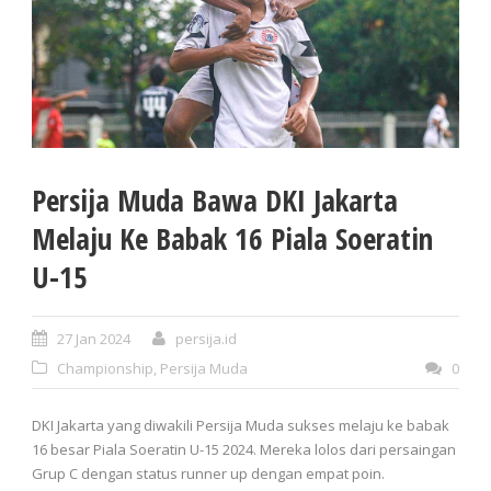
Persija Muda Bawa DKI Jakarta
Melaju Ke Babak 16 Piala Soeratin
U-15
27 Jan 2024
persija.id
Championship
,
Persija Muda
0
DKI Jakarta yang diwakili Persija Muda sukses melaju ke babak
16 besar Piala Soeratin U-15 2024. Mereka lolos dari persaingan
Grup C dengan status runner up dengan empat poin.