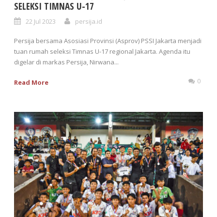
SELEKSI TIMNAS U-17
22 Jul 2023
persija.id
Persija bersama Asosiasi Provinsi (Asprov) PSSI Jakarta menjadi
tuan rumah seleksi Timnas U-17 regional Jakarta. Agenda itu
digelar di markas Persija, Nirwana...
0
Read More