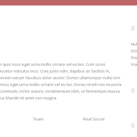
Nul
Don
Don
lam quis risus eget urna mollis ornare vel eu leo. Cum sociis
mat
etur ridiculus mus. Cras justo odio, dapibus ac facilisis in,
aoreet rutrum faucibus dolor auctor. Donec ullamcorper nulla non
risus eget urna mollis ornare vel eu leo. Donec id elit non mi porta
us commodo, tortor mauris condimentum nibh, ut fermentum massa
ius blandit sit amet non magna.
Team
Real Soccer