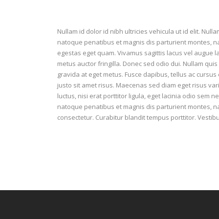
Nullam id dolor id nibh ultricies vehicula ut id elit. Nul
natoque penatibus et magnis dis parturient montes, nasc
egestas eget quam. Vivamus sagittis lacus vel augue l
metus auctor fringilla. Donec sed odio dui. Nullam quis 
gravida at eget metus. Fusce dapibus, tellus ac curs
justo sit amet risus. Maecenas sed diam eget risus va
luctus, nisi erat porttitor ligula, eget lacinia odio sem ne
natoque penatibus et magnis dis parturient montes, n
consectetur. Curabitur blandit tempus porttitor. Vestib