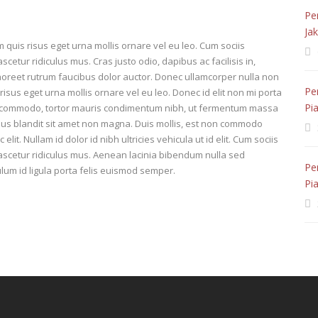
Pe
Ja
lam quis risus eget urna mollis ornare vel eu leo. Cum sociis
etur ridiculus mus. Cras justo odio, dapibus ac facilisis in,
aoreet rutrum faucibus dolor auctor. Donec ullamcorper nulla non
Pe
risus eget urna mollis ornare vel eu leo. Donec id elit non mi porta
Pi
us commodo, tortor mauris condimentum nibh, ut fermentum massa
rius blandit sit amet non magna. Duis mollis, est non commodo
c elit. Nullam id dolor id nibh ultricies vehicula ut id elit. Cum sociis
ascetur ridiculus mus. Aenean lacinia bibendum nulla sed
Pe
ulum id ligula porta felis euismod semper.
Pi