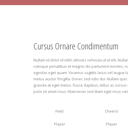
Cursus Ornare Condimentum
Nullam id dolor id nibh ultricies vehicula ut id elit. Nul
natoque penatibus et magnis dis parturient montes, nasc
egestas eget quam. Vivamus sagittis lacus vel augue l
metus auctor fringilla. Donec sed odio dui. Nullam quis 
gravida at eget metus. Fusce dapibus, tellus ac curs
justo sit amet risus. Maecenas sed diam eget risus var
Field
Cheers!
Player
Player