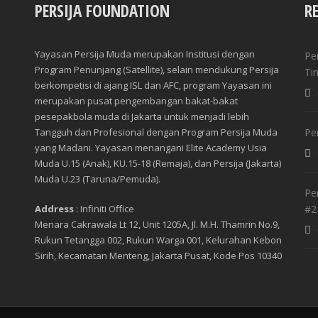
PERSIJA FOUNDATION
R
Yayasan Persija Muda merupakan Institusi dengan
Pe
Program Penunjang (Satellite), selain mendukung Persija
Ti
berkompetisi di ajang ISL dan AFC, program Yayasan ini
merupakan pusat pengembangan bakat-bakat
pesepakbola muda di Jakarta untuk menjadi lebih
Tangguh dan Profesional dengan Program Persija Muda
Pe
yang Madani. Yayasan menangani Elite Academy Usia
Muda U.15 (Anak), KU.15-18 (Remaja), dan Persija (Jakarta)
Muda U.23 (Taruna/Pemuda).
Pe
Address
: Infiniti Office
#2
Menara Cakrawala Lt 12, Unit 1205A, Jl. M.H. Thamrin No.9,
Rukun Tetangga 002, Rukun Warga 001, Kelurahan Kebon
Sirih, Kecamatan Menteng, Jakarta Pusat, Kode Pos 10340