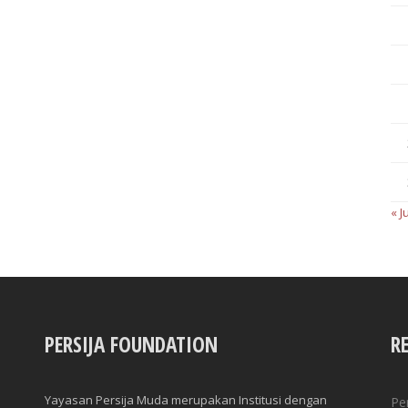
« J
PERSIJA FOUNDATION
R
Yayasan Persija Muda merupakan Institusi dengan
Pe