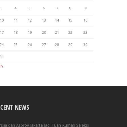
3
4
5
6
7
8
9
10
11
12
13
14
15
16
17
18
19
20
21
22
23
24
25
26
27
28
29
30
31
un
ECENT NEWS
rsija dan Asprov Jakarta Jadi Tuan Rumah Seleksi