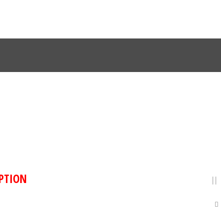
LERY 3 COLUMNS WITHOUT CAP
PTION