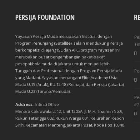
PERSIJA FOUNDATION
R
Yayasan Persija Muda merupakan Institusi dengan
Pe
Program Penunjang (Satellite), selain mendukung Persija
Ti
berkompetisi di ajang ISL dan AFC, program Yayasan ini
merupakan pusat pengembangan bakat-bakat
pesepakbola muda di Jakarta untuk menjadi lebih
Tangguh dan Profesional dengan Program Persija Muda
Pe
yang Madani. Yayasan menangani Elite Academy Usia
Muda U.15 (Anak), KU.15-18 (Remaja), dan Persija (Jakarta)
Muda U.23 (Taruna/Pemuda).
Pe
Address
: Infiniti Office
#2
Menara Cakrawala Lt 12, Unit 1205A, Jl. M.H. Thamrin No.9,
Rukun Tetangga 002, Rukun Warga 001, Kelurahan Kebon
Sirih, Kecamatan Menteng, Jakarta Pusat, Kode Pos 10340