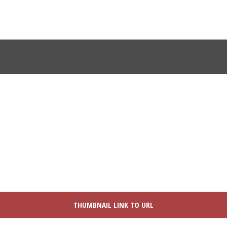
PORTFOLIO MODERN 1 COLUMNS
Caption placed here
THUMBNAIL LINK TO URL