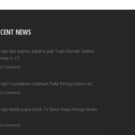
ECENT NEWS
rsija dan Asprov Jakarta Jadi Tuan Rumah Seleksi
mnas U-17
0 Comment
rsija Foundation Gulirkan Piala Persija Series #2
0 Comment
rsija Muda Juara Back To Back Piala Persija Series
0 Comment