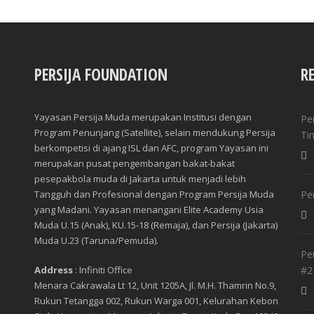
PERSIJA FOUNDATION
R
Yayasan Persija Muda merupakan Institusi dengan
Pe
Program Penunjang (Satellite), selain mendukung Persija
Ti
berkompetisi di ajang ISL dan AFC, program Yayasan ini
merupakan pusat pengembangan bakat-bakat
pesepakbola muda di Jakarta untuk menjadi lebih
Tangguh dan Profesional dengan Program Persija Muda
Pe
yang Madani. Yayasan menangani Elite Academy Usia
Muda U.15 (Anak), KU.15-18 (Remaja), dan Persija (Jakarta)
Muda U.23 (Taruna/Pemuda).
Pe
Address
: Infiniti Office
#2
Menara Cakrawala Lt 12, Unit 1205A, Jl. M.H. Thamrin No.9,
Rukun Tetangga 002, Rukun Warga 001, Kelurahan Kebon