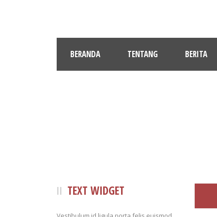
BERANDA
TENTANG
BERITA
TEXT WIDGET
Vestibulum id ligula porta felis euismod