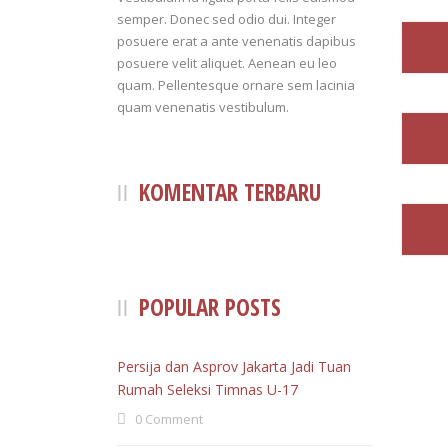
semper. Donec sed odio dui. Integer
posuere erat a ante venenatis dapibus
posuere velit aliquet. Aenean eu leo
quam. Pellentesque ornare sem lacinia
quam venenatis vestibulum.
KOMENTAR TERBARU
POPULAR POSTS
Persija dan Asprov Jakarta Jadi Tuan
Rumah Seleksi Timnas U-17
0 Comment