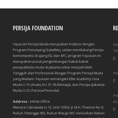
PERSIJA FOUNDATION
R
Yayasan Persija Muda merupakan Institusi dengan
Pe
Program Penunjang (Satellite), selain mendukung Persija
Ti
berkompetisi di ajang ISL dan AFC, program Yayasan ini
merupakan pusat pengembangan bakat-bakat
pesepakbola muda di Jakarta untuk menjadi lebih
Tangguh dan Profesional dengan Program Persija Muda
Pe
yang Madani. Yayasan menangani Elite Academy Usia
Muda U.15 (Anak), KU.15-18 (Remaja), dan Persija (Jakarta)
Muda U.23 (Taruna/Pemuda).
Pe
Address
: Infiniti Office
#2
Menara Cakrawala Lt 12, Unit 1205A, Jl. M.H. Thamrin No.9,
Rukun Tetangga 002, Rukun Warga 001, Kelurahan Kebon