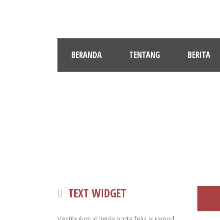
BERANDA
TENTANG
BERITA
TEXT WIDGET
Vestibulum id ligula porta felis euismod