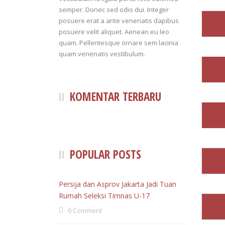
semper. Donec sed odio dui. Integer
posuere erat a ante venenatis dapibus
posuere velit aliquet. Aenean eu leo
quam. Pellentesque ornare sem lacinia
quam venenatis vestibulum.
KOMENTAR TERBARU
POPULAR POSTS
Persija dan Asprov Jakarta Jadi Tuan
Rumah Seleksi Timnas U-17
0 Comment