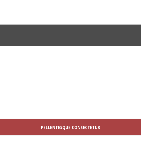
PORTFOLIO MODERN 1 COLUMNS
Caption placed here
PELLENTESQUE CONSECTETUR