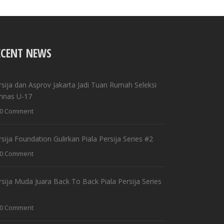
ECENT NEWS
rsija dan Asprov Jakarta Jadi Tuan Rumah Seleksi
mnas U-17
0 Comment
rsija Foundation Gulirkan Piala Persija Series #2
0 Comment
rsija Muda Juara Back To Back Piala Persija Series
0 Comment